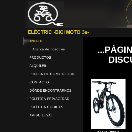
...PÁG
DISC